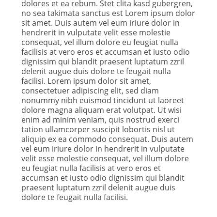
dolores et ea rebum. Stet clita kasd gubergren,
no sea takimata sanctus est Lorem ipsum dolor
sit amet. Duis autem vel eum iriure dolor in
hendrerit in vulputate velit esse molestie
consequat, vel illum dolore eu feugiat nulla
facilisis at vero eros et accumsan et iusto odio
dignissim qui blandit praesent luptatum zzril
delenit augue duis dolore te feugait nulla
facilisi. Lorem ipsum dolor sit amet,
consectetuer adipiscing elit, sed diam
nonummy nibh euismod tincidunt ut laoreet
dolore magna aliquam erat volutpat. Ut wisi
enim ad minim veniam, quis nostrud exerci
tation ullamcorper suscipit lobortis nisl ut
aliquip ex ea commodo consequat. Duis autem
vel eum iriure dolor in hendrerit in vulputate
velit esse molestie consequat, vel illum dolore
eu feugiat nulla facilisis at vero eros et
accumsan et iusto odio dignissim qui blandit
praesent luptatum zzril delenit augue duis
dolore te feugait nulla facilisi.